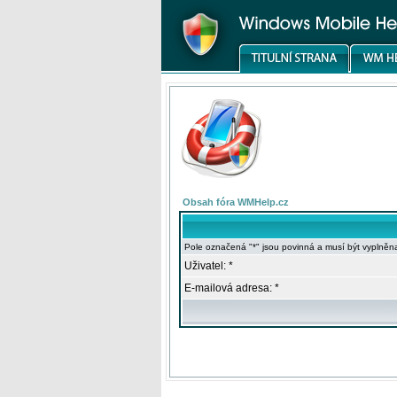
Obsah fóra WMHelp.cz
Pole označená "*" jsou povinná a musí být vyplněn
Uživatel: *
E-mailová adresa: *