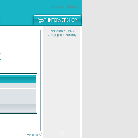
windowsmobile.cz
Reklama
/
Ceník
Vstup pro inzerenty
e
í
Forums ©