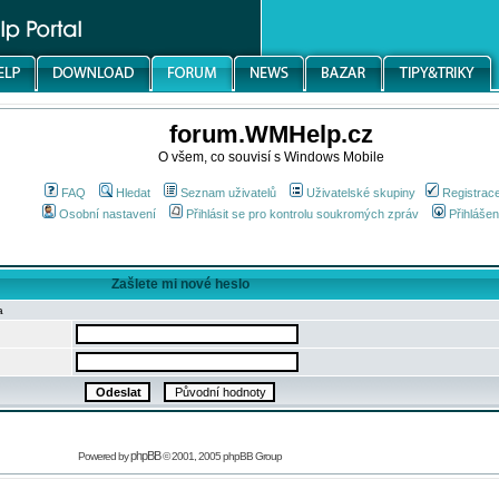
forum.WMHelp.cz
O všem, co souvisí s Windows Mobile
FAQ
Hledat
Seznam uživatelů
Uživatelské skupiny
Registrac
Osobní nastavení
Přihlásit se pro kontrolu soukromých zpráv
Přihlášen
Zašlete mi nové heslo
a
phpBB
Powered by
© 2001, 2005 phpBB Group