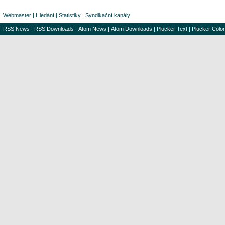
Webmaster
|
Hledání
|
Statistiky
|
Syndikační kanály
RSS News
|
RSS Downloads
|
Atom News
|
Atom Downloads
|
Plucker Text
|
Plucker Color