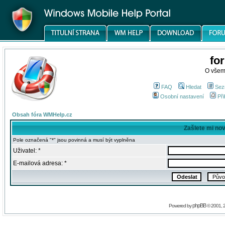
fo
O všem
FAQ
Hledat
Sez
Osobní nastavení
Při
Obsah fóra WMHelp.cz
Zašlete mi no
Pole označená "*" jsou povinná a musí být vyplněna
Uživatel: *
E-mailová adresa: *
phpBB
Powered by
© 2001, 