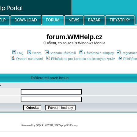
forum.WMHelp.cz
O všem, co souvisí s Windows Mobile
FAQ
Hledat
Seznam uživatelů
Uživatelské skupiny
Registrac
Osobní nastavení
Přihlásit se pro kontrolu soukromých zpráv
Přihlášen
Zašlete mi nové heslo
a
phpBB
Powered by
© 2001, 2005 phpBB Group