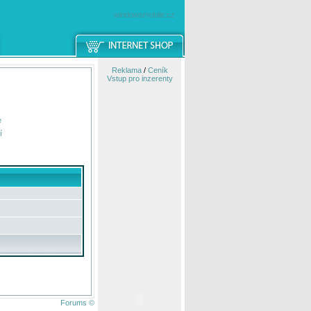
windowsmobile.cz
Reklama
/
Ceník
Vstup pro inzerenty
e
í
Forums ©