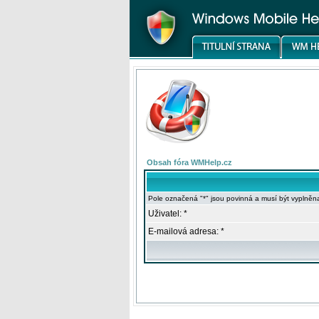
Obsah fóra WMHelp.cz
Pole označená "*" jsou povinná a musí být vyplněn
Uživatel: *
E-mailová adresa: *