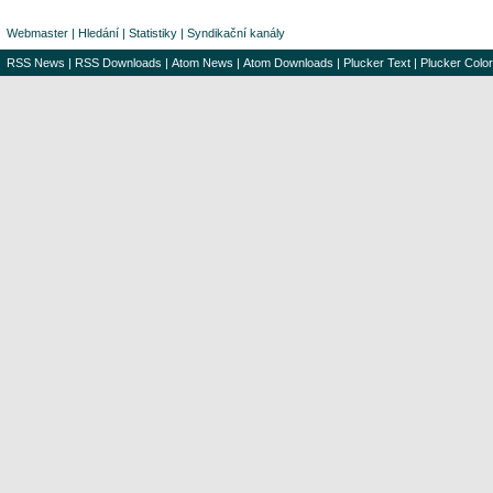
Webmaster
|
Hledání
|
Statistiky
|
Syndikační kanály
RSS News
|
RSS Downloads
|
Atom News
|
Atom Downloads
|
Plucker Text
|
Plucker Color