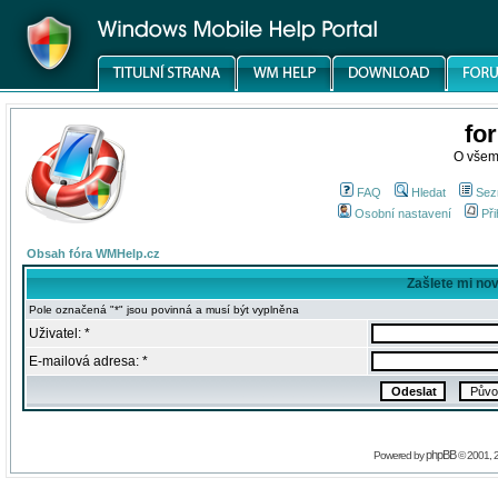
fo
O všem
FAQ
Hledat
Sez
Osobní nastavení
Při
Obsah fóra WMHelp.cz
Zašlete mi no
Pole označená "*" jsou povinná a musí být vyplněna
Uživatel: *
E-mailová adresa: *
phpBB
Powered by
© 2001, 