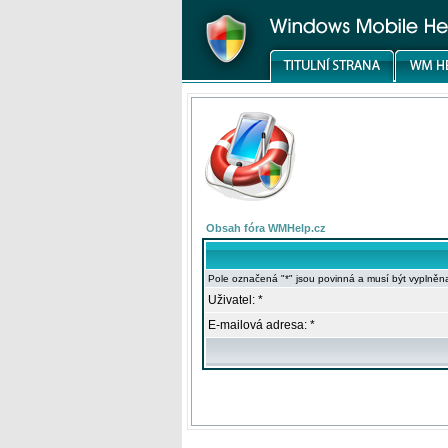
Obsah fóra WMHelp.cz
Pole označená "*" jsou povinná a musí být vyplněn
Uživatel: *
E-mailová adresa: *