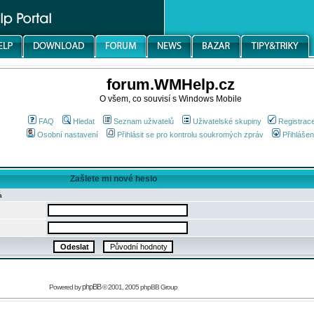
forum.WMHelp.cz
O všem, co souvisí s Windows Mobile
FAQ
Hledat
Seznam uživatelů
Uživatelské skupiny
Registrac
Osobní nastavení
Přihlásit se pro kontrolu soukromých zpráv
Přihlášen
Zašlete mi nové heslo
a
phpBB
Powered by
© 2001, 2005 phpBB Group