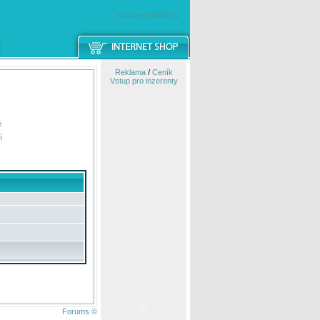
windowsmobile.cz
Reklama
/
Ceník
Vstup pro inzerenty
e
í
Forums ©