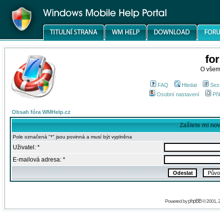
fo
O všem
FAQ
Hledat
Sez
Osobní nastavení
Při
Obsah fóra WMHelp.cz
Zašlete mi no
Pole označená "*" jsou povinná a musí být vyplněna
Uživatel: *
E-mailová adresa: *
phpBB
Powered by
© 2001, 