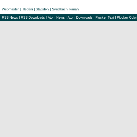
Webmaster
|
Hledání
|
Statistiky
|
Syndikační kanály
RSS News
|
RSS Downloads
|
Atom News
|
Atom Downloads
|
Plucker Text
|
Plucker Color