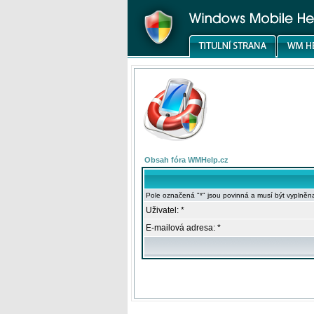
Obsah fóra WMHelp.cz
Pole označená "*" jsou povinná a musí být vyplněn
Uživatel: *
E-mailová adresa: *