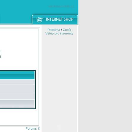
windowsmobile.cz
Reklama
/
Ceník
Vstup pro inzerenty
e
í
Forums ©