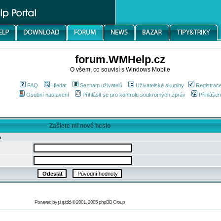
forum.WMHelp.cz
O všem, co souvisí s Windows Mobile
FAQ
Hledat
Seznam uživatelů
Uživatelské skupiny
Registrac
Osobní nastavení
Přihlásit se pro kontrolu soukromých zpráv
Přihlášen
Zašlete mi nové heslo
a
phpBB
Powered by
© 2001, 2005 phpBB Group