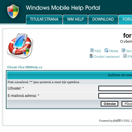
fo
O všem
FAQ
Hledat
Sez
Osobní nastavení
Při
Obsah fóra WMHelp.cz
Zašlete mi no
Pole označená "*" jsou povinná a musí být vyplněna
Uživatel: *
E-mailová adresa: *
phpBB
Powered by
© 2001, 