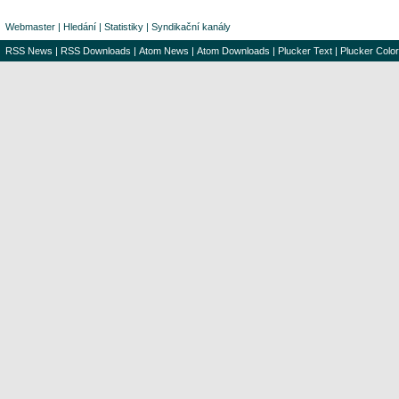
Webmaster
|
Hledání
|
Statistiky
|
Syndikační kanály
RSS News
|
RSS Downloads
|
Atom News
|
Atom Downloads
|
Plucker Text
|
Plucker Color