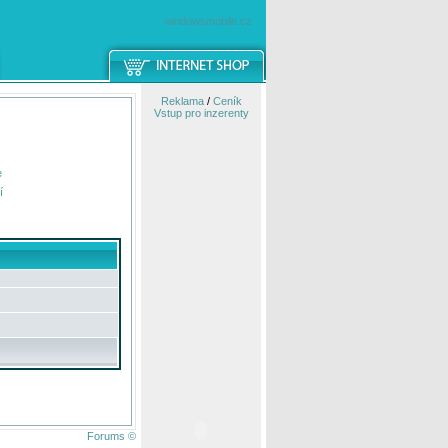
windowsmobile.cz
Reklama
/
Ceník
Vstup pro inzerenty
e
í
Forums ©