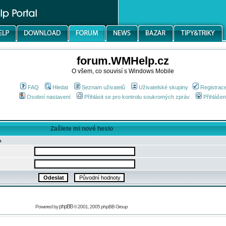
forum.WMHelp.cz
O všem, co souvisí s Windows Mobile
FAQ
Hledat
Seznam uživatelů
Uživatelské skupiny
Registrac
Osobní nastavení
Přihlásit se pro kontrolu soukromých zpráv
Přihlášen
Zašlete mi nové heslo
a
phpBB
Powered by
© 2001, 2005 phpBB Group