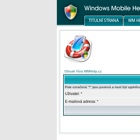
Obsah fóra WMHelp.cz
Pole označená "*" jsou povinná a musí být vyplněn
Uživatel: *
E-mailová adresa: *