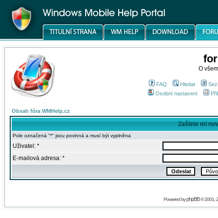
fo
O všem
FAQ
Hledat
Sez
Osobní nastavení
Při
Obsah fóra WMHelp.cz
Zašlete mi no
Pole označená "*" jsou povinná a musí být vyplněna
Uživatel: *
E-mailová adresa: *
phpBB
Powered by
© 2001, 