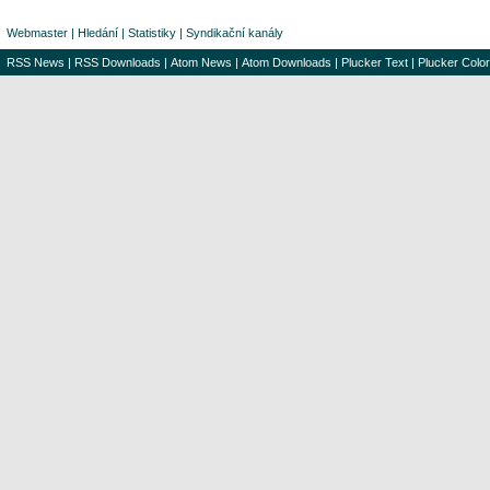
Webmaster
|
Hledání
|
Statistiky
|
Syndikační kanály
RSS News
|
RSS Downloads
|
Atom News
|
Atom Downloads
|
Plucker Text
|
Plucker Color