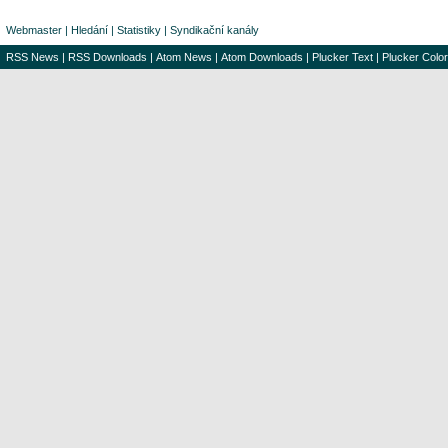
Webmaster
|
Hledání
|
Statistiky
|
Syndikační kanály
RSS News
|
RSS Downloads
|
Atom News
|
Atom Downloads
|
Plucker Text
|
Plucker Color