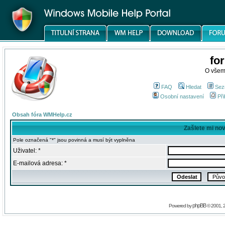
fo
O všem
FAQ
Hledat
Sez
Osobní nastavení
Při
Obsah fóra WMHelp.cz
Zašlete mi no
Pole označená "*" jsou povinná a musí být vyplněna
Uživatel: *
E-mailová adresa: *
phpBB
Powered by
© 2001, 