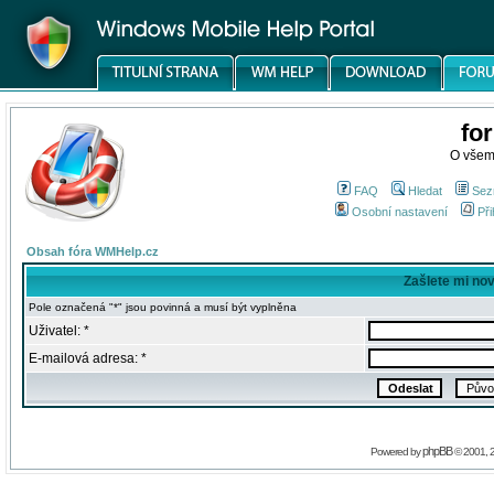
fo
O všem
FAQ
Hledat
Sez
Osobní nastavení
Při
Obsah fóra WMHelp.cz
Zašlete mi no
Pole označená "*" jsou povinná a musí být vyplněna
Uživatel: *
E-mailová adresa: *
phpBB
Powered by
© 2001, 