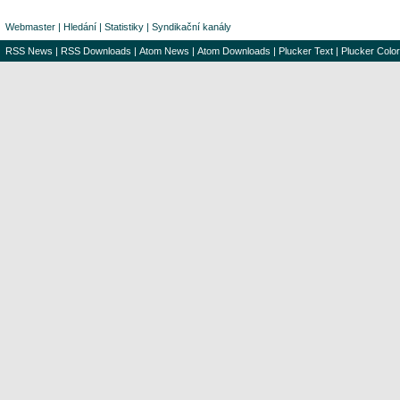
Webmaster
|
Hledání
|
Statistiky
|
Syndikační kanály
RSS News
|
RSS Downloads
|
Atom News
|
Atom Downloads
|
Plucker Text
|
Plucker Color