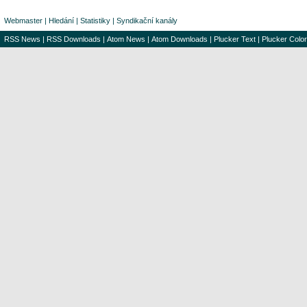
Webmaster
|
Hledání
|
Statistiky
|
Syndikační kanály
RSS News
|
RSS Downloads
|
Atom News
|
Atom Downloads
|
Plucker Text
|
Plucker Color