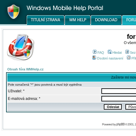
fo
O všem
FAQ
Hledat
Sez
Osobní nastavení
Při
Obsah fóra WMHelp.cz
Zašlete mi no
Pole označená "*" jsou povinná a musí být vyplněna
Uživatel: *
E-mailová adresa: *
phpBB
Powered by
© 2001, 