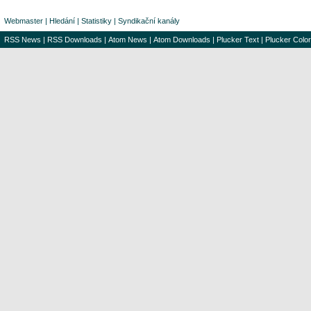
Webmaster
|
Hledání
|
Statistiky
|
Syndikační kanály
RSS News
|
RSS Downloads
|
Atom News
|
Atom Downloads
|
Plucker Text
|
Plucker Color