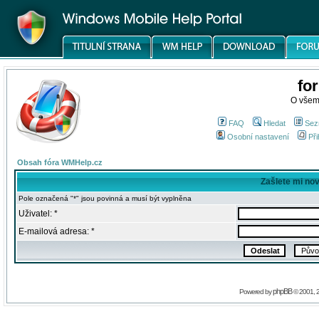
fo
O všem
FAQ
Hledat
Sez
Osobní nastavení
Při
Obsah fóra WMHelp.cz
Zašlete mi no
Pole označená "*" jsou povinná a musí být vyplněna
Uživatel: *
E-mailová adresa: *
phpBB
Powered by
© 2001, 