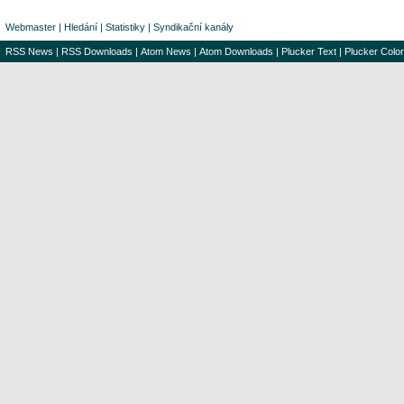
Webmaster
|
Hledání
|
Statistiky
|
Syndikační kanály
RSS News
|
RSS Downloads
|
Atom News
|
Atom Downloads
|
Plucker Text
|
Plucker Color