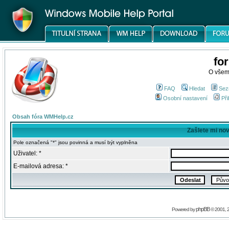
fo
O všem
FAQ
Hledat
Sez
Osobní nastavení
Při
Obsah fóra WMHelp.cz
Zašlete mi no
Pole označená "*" jsou povinná a musí být vyplněna
Uživatel: *
E-mailová adresa: *
phpBB
Powered by
© 2001, 