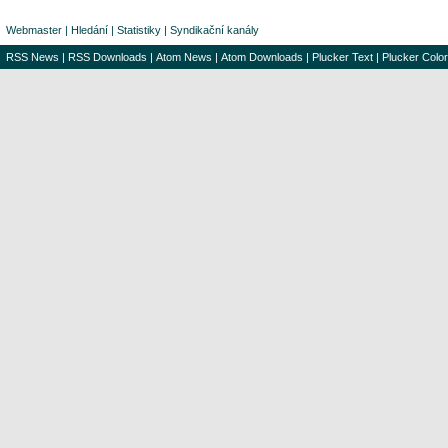
Webmaster
|
Hledání
|
Statistiky
|
Syndikační kanály
RSS News
|
RSS Downloads
|
Atom News
|
Atom Downloads
|
Plucker Text
|
Plucker Color