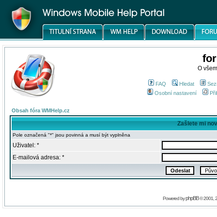
fo
O všem
FAQ
Hledat
Sez
Osobní nastavení
Při
Obsah fóra WMHelp.cz
Zašlete mi no
Pole označená "*" jsou povinná a musí být vyplněna
Uživatel: *
E-mailová adresa: *
phpBB
Powered by
© 2001, 