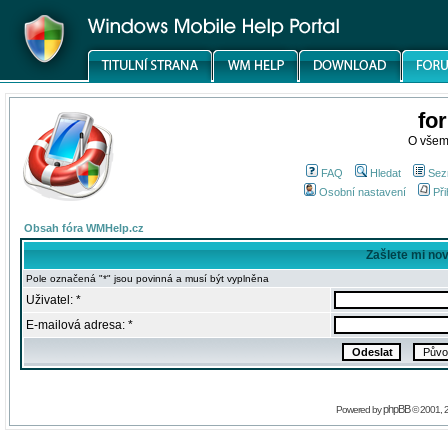
fo
O všem
FAQ
Hledat
Sez
Osobní nastavení
Při
Obsah fóra WMHelp.cz
Zašlete mi no
Pole označená "*" jsou povinná a musí být vyplněna
Uživatel: *
E-mailová adresa: *
phpBB
Powered by
© 2001, 