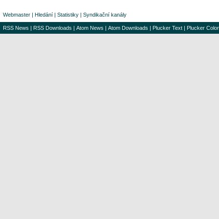
Webmaster
|
Hledání
|
Statistiky
|
Syndikační kanály
RSS News
|
RSS Downloads
|
Atom News
|
Atom Downloads
|
Plucker Text
|
Plucker Color