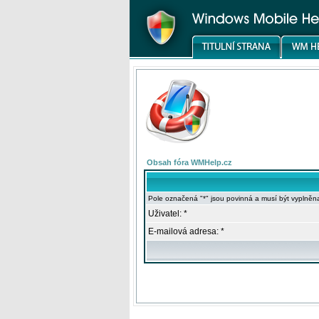
Obsah fóra WMHelp.cz
Pole označená "*" jsou povinná a musí být vyplněn
Uživatel: *
E-mailová adresa: *