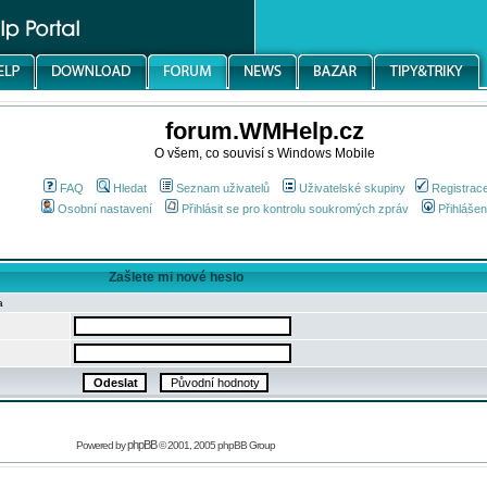
forum.WMHelp.cz
O všem, co souvisí s Windows Mobile
FAQ
Hledat
Seznam uživatelů
Uživatelské skupiny
Registrac
Osobní nastavení
Přihlásit se pro kontrolu soukromých zpráv
Přihlášen
Zašlete mi nové heslo
a
phpBB
Powered by
© 2001, 2005 phpBB Group