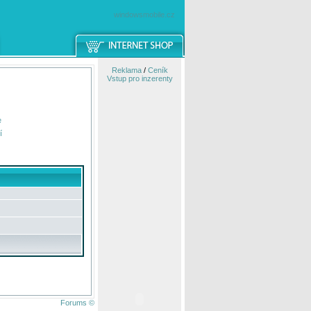
windowsmobile.cz
Reklama
/
Ceník
Vstup pro inzerenty
e
í
Forums ©