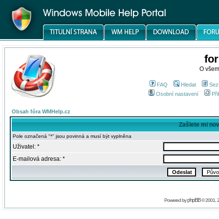
fo
O všem
FAQ
Hledat
Sez
Osobní nastavení
Při
Obsah fóra WMHelp.cz
Zašlete mi no
Pole označená "*" jsou povinná a musí být vyplněna
Uživatel: *
E-mailová adresa: *
phpBB
Powered by
© 2001, 