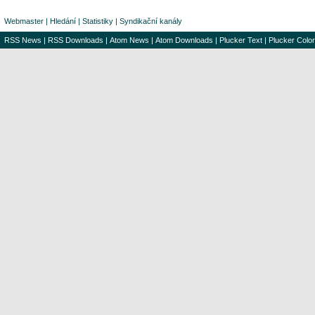
Webmaster
|
Hledání
|
Statistiky
|
Syndikační kanály
RSS News
|
RSS Downloads
|
Atom News
|
Atom Downloads
|
Plucker Text
|
Plucker Color