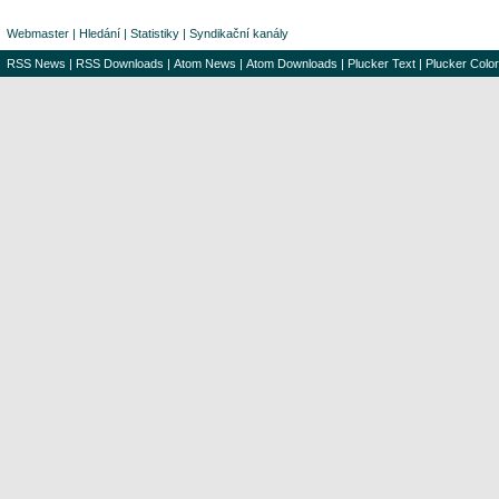
Webmaster
|
Hledání
|
Statistiky
|
Syndikační kanály
RSS News
|
RSS Downloads
|
Atom News
|
Atom Downloads
|
Plucker Text
|
Plucker Color