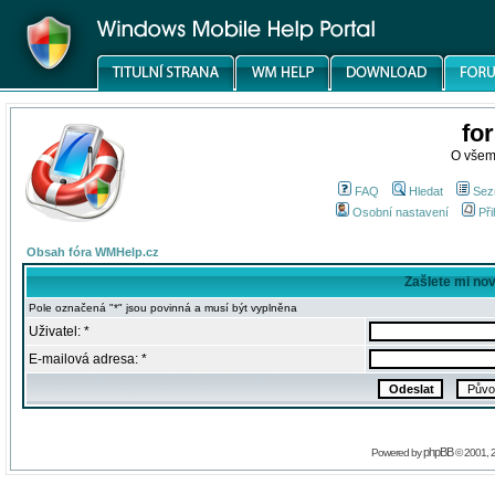
fo
O všem
FAQ
Hledat
Sez
Osobní nastavení
Při
Obsah fóra WMHelp.cz
Zašlete mi no
Pole označená "*" jsou povinná a musí být vyplněna
Uživatel: *
E-mailová adresa: *
phpBB
Powered by
© 2001, 