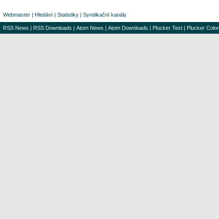
Webmaster
|
Hledání
|
Statistiky
|
Syndikační kanály
RSS News
|
RSS Downloads
|
Atom News
|
Atom Downloads
|
Plucker Text
|
Plucker Color