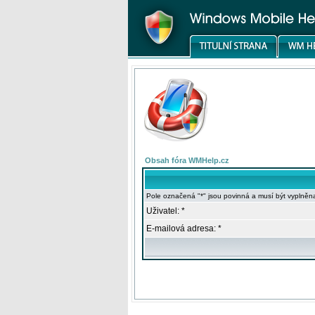
Obsah fóra WMHelp.cz
Pole označená "*" jsou povinná a musí být vyplněn
Uživatel: *
E-mailová adresa: *