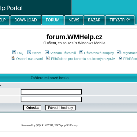
forum.WMHelp.cz
O všem, co souvisí s Windows Mobile
FAQ
Hledat
Seznam uživatelů
Uživatelské skupiny
Registrac
Osobní nastavení
Přihlásit se pro kontrolu soukromých zpráv
Přihlášen
Zašlete mi nové heslo
a
phpBB
Powered by
© 2001, 2005 phpBB Group