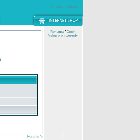
windowsmobile.cz
Reklama
/
Ceník
Vstup pro inzerenty
e
í
Forums ©