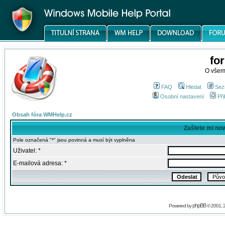
fo
O všem
FAQ
Hledat
Sez
Osobní nastavení
Při
Obsah fóra WMHelp.cz
Zašlete mi no
Pole označená "*" jsou povinná a musí být vyplněna
Uživatel: *
E-mailová adresa: *
phpBB
Powered by
© 2001, 