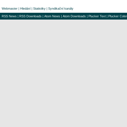
Webmaster
|
Hledání
|
Statistiky
|
Syndikační kanály
RSS News
|
RSS Downloads
|
Atom News
|
Atom Downloads
|
Plucker Text
|
Plucker Color