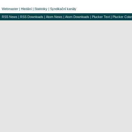
Webmaster
|
Hledání
|
Statistiky
|
Syndikační kanály
RSS News
|
RSS Downloads
|
Atom News
|
Atom Downloads
|
Plucker Text
|
Plucker Color