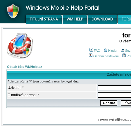
fo
O všem
FAQ
Hledat
Sez
Osobní nastavení
Při
Obsah fóra WMHelp.cz
Zašlete mi no
Pole označená "*" jsou povinná a musí být vyplněna
Uživatel: *
E-mailová adresa: *
phpBB
Powered by
© 2001, 