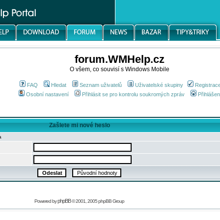
forum.WMHelp.cz
O všem, co souvisí s Windows Mobile
FAQ
Hledat
Seznam uživatelů
Uživatelské skupiny
Registrac
Osobní nastavení
Přihlásit se pro kontrolu soukromých zpráv
Přihlášen
Zašlete mi nové heslo
a
phpBB
Powered by
© 2001, 2005 phpBB Group