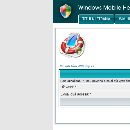
Obsah fóra WMHelp.cz
Pole označená "*" jsou povinná a musí být vyplněn
Uživatel: *
E-mailová adresa: *