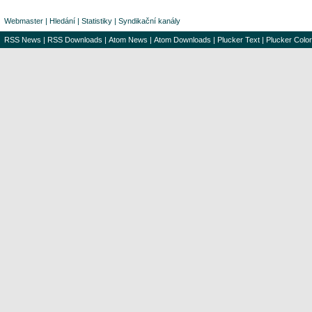
Webmaster
|
Hledání
|
Statistiky
|
Syndikační kanály
RSS News
|
RSS Downloads
|
Atom News
|
Atom Downloads
|
Plucker Text
|
Plucker Color