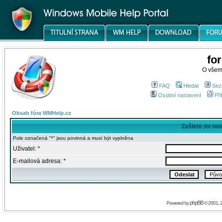
fo
O všem
FAQ
Hledat
Sez
Osobní nastavení
Při
Obsah fóra WMHelp.cz
Zašlete mi no
Pole označená "*" jsou povinná a musí být vyplněna
Uživatel: *
E-mailová adresa: *
phpBB
Powered by
© 2001, 