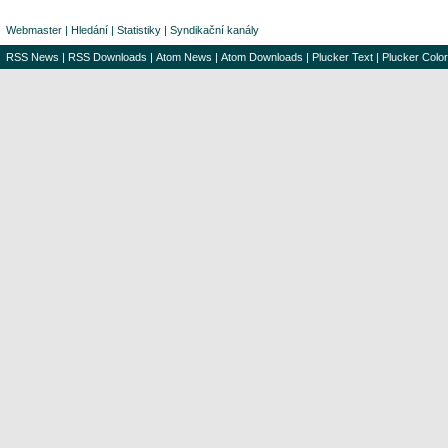
Webmaster
|
Hledání
|
Statistiky
|
Syndikační kanály
RSS News
|
RSS Downloads
|
Atom News
|
Atom Downloads
|
Plucker Text
|
Plucker Color