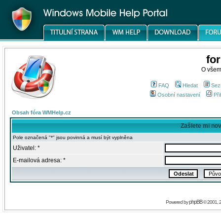
fo
O všem
FAQ
Hledat
Sez
Osobní nastavení
Při
Obsah fóra WMHelp.cz
Zašlete mi no
Pole označená "*" jsou povinná a musí být vyplněna
Uživatel: *
E-mailová adresa: *
phpBB
Powered by
© 2001, 