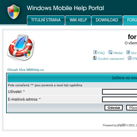
fo
O všem
FAQ
Hledat
Sez
Osobní nastavení
Při
Obsah fóra WMHelp.cz
Zašlete mi no
Pole označená "*" jsou povinná a musí být vyplněna
Uživatel: *
E-mailová adresa: *
phpBB
Powered by
© 2001, 