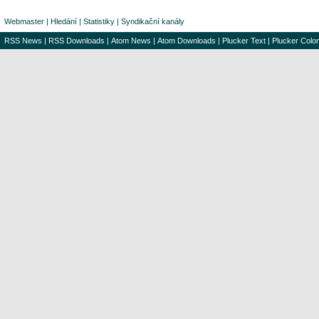
Webmaster
|
Hledání
|
Statistiky
|
Syndikační kanály
RSS News
|
RSS Downloads
|
Atom News
|
Atom Downloads
|
Plucker Text
|
Plucker Color