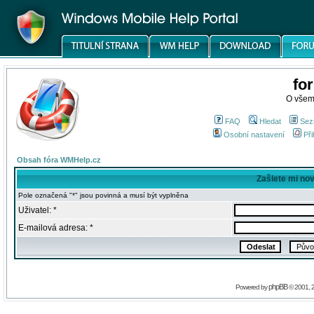
fo
O všem
FAQ
Hledat
Sez
Osobní nastavení
Při
Obsah fóra WMHelp.cz
Zašlete mi no
Pole označená "*" jsou povinná a musí být vyplněna
Uživatel: *
E-mailová adresa: *
phpBB
Powered by
© 2001, 