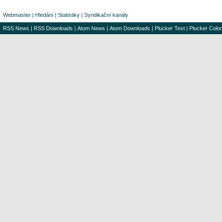
Webmaster
|
Hledání
|
Statistiky
|
Syndikační kanály
RSS News
|
RSS Downloads
|
Atom News
|
Atom Downloads
|
Plucker Text
|
Plucker Color