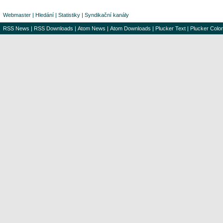
Webmaster
|
Hledání
|
Statistiky
|
Syndikační kanály
RSS News
|
RSS Downloads
|
Atom News
|
Atom Downloads
|
Plucker Text
|
Plucker Color