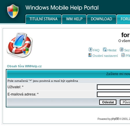
fo
O všem
FAQ
Hledat
Sez
Osobní nastavení
Při
Obsah fóra WMHelp.cz
Zašlete mi no
Pole označená "*" jsou povinná a musí být vyplněna
Uživatel: *
E-mailová adresa: *
phpBB
Powered by
© 2001, 