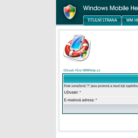
Obsah fóra WMHelp.cz
Pole označená "*" jsou povinná a musí být vyplněn
Uživatel: *
E-mailová adresa: *