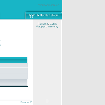
windowsmobile.cz
Reklama
/
Ceník
Vstup pro inzerenty
e
í
Forums ©