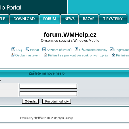
forum.WMHelp.cz
O všem, co souvisí s Windows Mobile
FAQ
Hledat
Seznam uživatelů
Uživatelské skupiny
Registrac
Osobní nastavení
Přihlásit se pro kontrolu soukromých zpráv
Přihlášen
Zašlete mi nové heslo
a
phpBB
Powered by
© 2001, 2005 phpBB Group