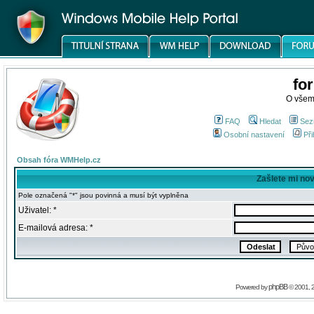
fo
O všem
FAQ
Hledat
Sez
Osobní nastavení
Při
Obsah fóra WMHelp.cz
Zašlete mi no
Pole označená "*" jsou povinná a musí být vyplněna
Uživatel: *
E-mailová adresa: *
phpBB
Powered by
© 2001, 