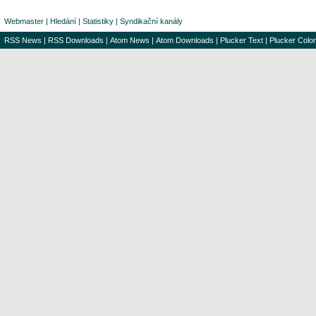
Webmaster
|
Hledání
|
Statistiky
|
Syndikační kanály
RSS News
|
RSS Downloads
|
Atom News
|
Atom Downloads
|
Plucker Text
|
Plucker Color