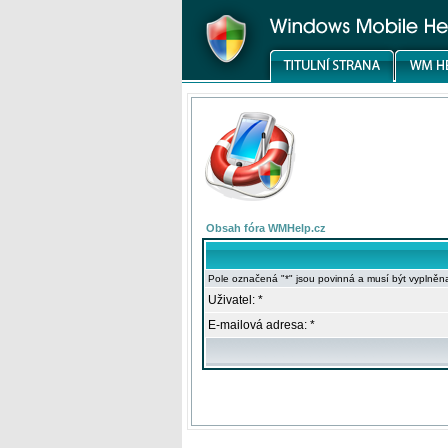
Obsah fóra WMHelp.cz
Pole označená "*" jsou povinná a musí být vyplněn
Uživatel: *
E-mailová adresa: *