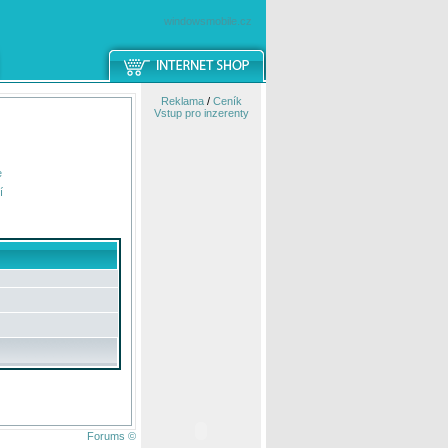
windowsmobile.cz
Reklama
/
Ceník
Vstup pro inzerenty
e
í
Forums ©