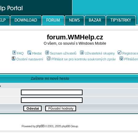
forum.WMHelp.cz
O všem, co souvisí s Windows Mobile
FAQ
Hledat
Seznam uživatelů
Uživatelské skupiny
Registrac
Osobní nastavení
Přihlásit se pro kontrolu soukromých zpráv
Přihlášen
Zašlete mi nové heslo
a
phpBB
Powered by
© 2001, 2005 phpBB Group