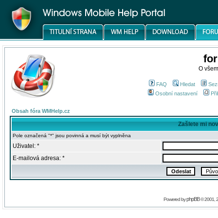
fo
O všem
FAQ
Hledat
Sez
Osobní nastavení
Při
Obsah fóra WMHelp.cz
Zašlete mi no
Pole označená "*" jsou povinná a musí být vyplněna
Uživatel: *
E-mailová adresa: *
phpBB
Powered by
© 2001, 