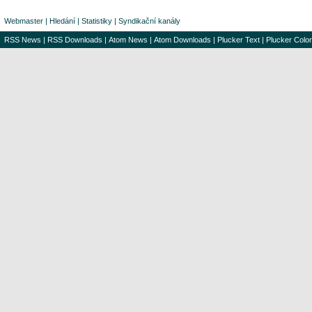
Webmaster
|
Hledání
|
Statistiky
|
Syndikační kanály
RSS News
|
RSS Downloads
|
Atom News
|
Atom Downloads
|
Plucker Text
|
Plucker Color