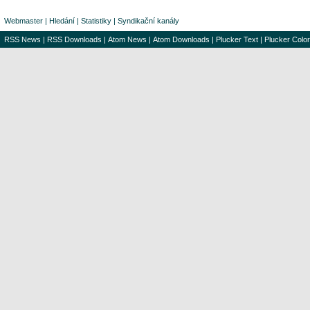
Webmaster
|
Hledání
|
Statistiky
|
Syndikační kanály
RSS News
|
RSS Downloads
|
Atom News
|
Atom Downloads
|
Plucker Text
|
Plucker Color