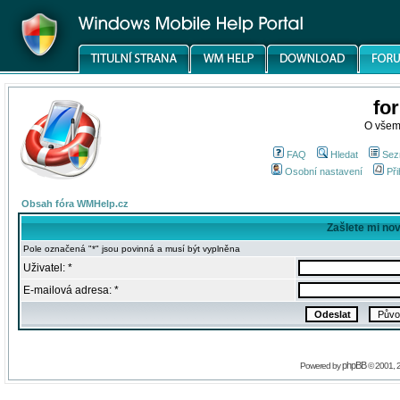
fo
O všem
FAQ
Hledat
Sez
Osobní nastavení
Při
Obsah fóra WMHelp.cz
Zašlete mi no
Pole označená "*" jsou povinná a musí být vyplněna
Uživatel: *
E-mailová adresa: *
phpBB
Powered by
© 2001, 