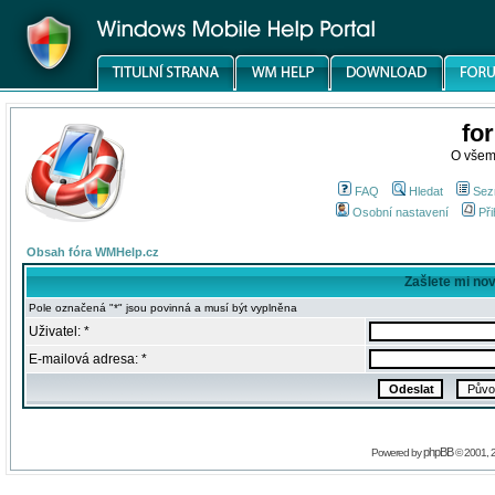
fo
O všem
FAQ
Hledat
Sez
Osobní nastavení
Při
Obsah fóra WMHelp.cz
Zašlete mi no
Pole označená "*" jsou povinná a musí být vyplněna
Uživatel: *
E-mailová adresa: *
phpBB
Powered by
© 2001, 