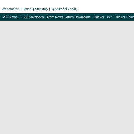
Webmaster
|
Hledání
|
Statistiky
|
Syndikační kanály
RSS News
|
RSS Downloads
|
Atom News
|
Atom Downloads
|
Plucker Text
|
Plucker Color