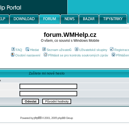
forum.WMHelp.cz
O všem, co souvisí s Windows Mobile
FAQ
Hledat
Seznam uživatelů
Uživatelské skupiny
Registrac
Osobní nastavení
Přihlásit se pro kontrolu soukromých zpráv
Přihlášen
Zašlete mi nové heslo
a
phpBB
Powered by
© 2001, 2005 phpBB Group