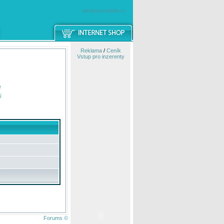
windowsmobile.cz
Reklama
/
Ceník
Vstup pro inzerenty
e
í
Forums ©