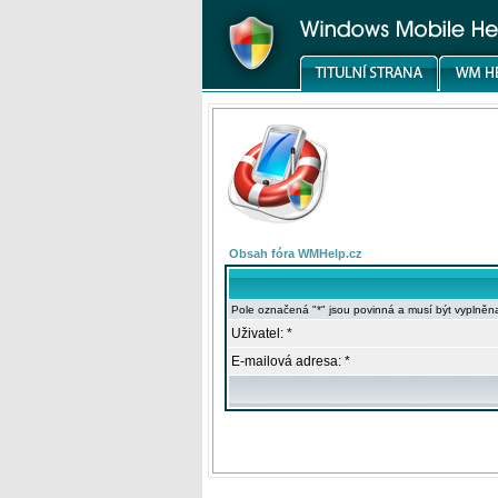
Obsah fóra WMHelp.cz
Pole označená "*" jsou povinná a musí být vyplněn
Uživatel: *
E-mailová adresa: *