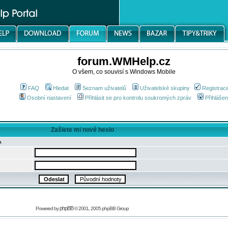
forum.WMHelp.cz
O všem, co souvisí s Windows Mobile
FAQ
Hledat
Seznam uživatelů
Uživatelské skupiny
Registrac
Osobní nastavení
Přihlásit se pro kontrolu soukromých zpráv
Přihlášen
Zašlete mi nové heslo
a
phpBB
Powered by
© 2001, 2005 phpBB Group