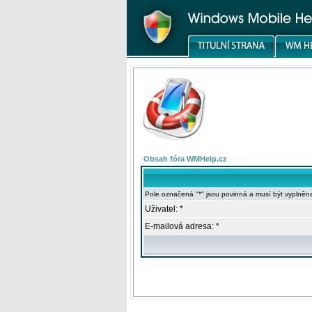
Obsah fóra WMHelp.cz
Pole označená "*" jsou povinná a musí být vyplněn
Uživatel: *
E-mailová adresa: *