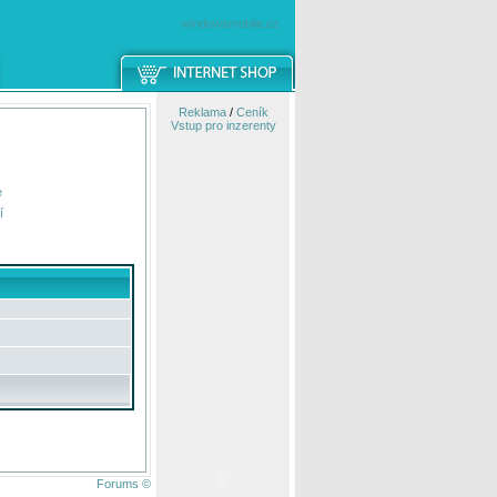
windowsmobile.cz
Reklama
/
Ceník
Vstup pro inzerenty
e
í
Forums ©