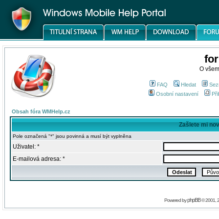
fo
O všem
FAQ
Hledat
Sez
Osobní nastavení
Při
Obsah fóra WMHelp.cz
Zašlete mi no
Pole označená "*" jsou povinná a musí být vyplněna
Uživatel: *
E-mailová adresa: *
phpBB
Powered by
© 2001, 