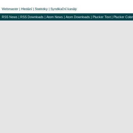
Webmaster
|
Hledání
|
Statistiky
|
Syndikační kanály
RSS News
|
RSS Downloads
|
Atom News
|
Atom Downloads
|
Plucker Text
|
Plucker Color