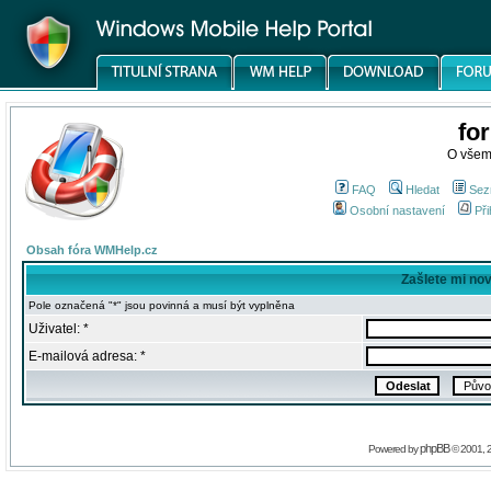
fo
O všem
FAQ
Hledat
Sez
Osobní nastavení
Při
Obsah fóra WMHelp.cz
Zašlete mi no
Pole označená "*" jsou povinná a musí být vyplněna
Uživatel: *
E-mailová adresa: *
phpBB
Powered by
© 2001, 