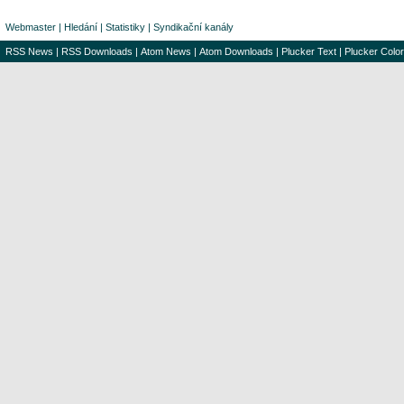
Webmaster
|
Hledání
|
Statistiky
|
Syndikační kanály
RSS News
|
RSS Downloads
|
Atom News
|
Atom Downloads
|
Plucker Text
|
Plucker Color