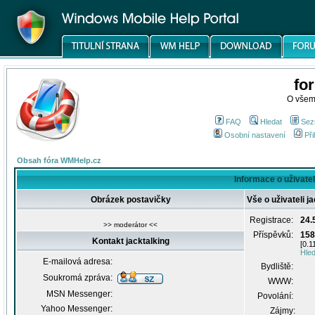
fo
O všem
FAQ
Hledat
Sez
Osobní nastavení
Při
Obsah fóra WMHelp.cz
Informace o uživateli
Obrázek postavičky
Vše o uživateli j
Registrace:
24.
>> moderátor <<
Příspěvků:
158
Kontakt jacktalking
[0.1
Hled
E-mailová adresa:
Bydliště:
Soukromá zpráva:
WWW:
MSN Messenger:
Povolání:
Yahoo Messenger:
Zájmy: