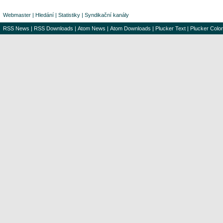
Webmaster
|
Hledání
|
Statistiky
|
Syndikační kanály
RSS News
|
RSS Downloads
|
Atom News
|
Atom Downloads
|
Plucker Text
|
Plucker Color