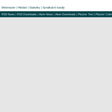
Webmaster
|
Hledání
|
Statistiky
|
Syndikační kanály
RSS News
|
RSS Downloads
|
Atom News
|
Atom Downloads
|
Plucker Text
|
Plucker Color