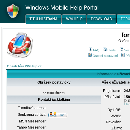
fo
O všem
FAQ
Hledat
Sez
Osobní nastavení
Při
Obsah fóra WMHelp.cz
Informace o uživateli
Obrázek postavičky
Vše o uživateli j
Registrace:
24.
>> moderátor <<
Příspěvků:
158
Kontakt jacktalking
[0.1
Hled
E-mailová adresa:
Bydliště:
Soukromá zpráva:
WWW:
MSN Messenger:
Povolání:
Yahoo Messenger:
Zájmy: