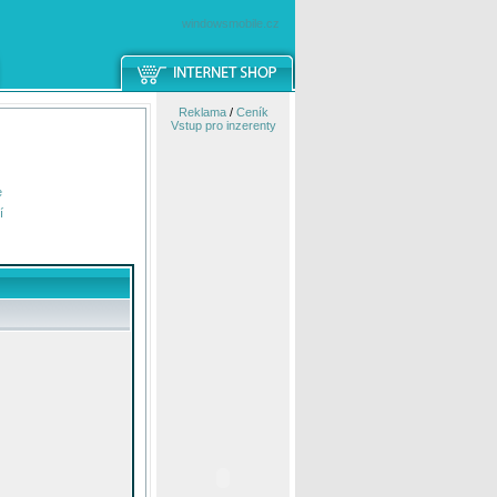
windowsmobile.cz
Reklama
/
Ceník
Vstup pro inzerenty
e
í