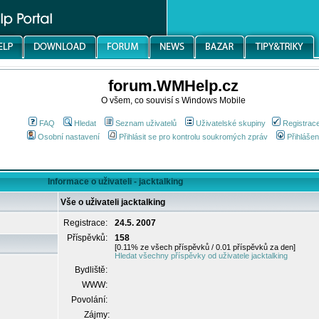
forum.WMHelp.cz
O všem, co souvisí s Windows Mobile
FAQ
Hledat
Seznam uživatelů
Uživatelské skupiny
Registrac
Osobní nastavení
Přihlásit se pro kontrolu soukromých zpráv
Přihlášen
Informace o uživateli - jacktalking
Vše o uživateli jacktalking
Registrace:
24.5. 2007
Příspěvků:
158
[0.11% ze všech příspěvků / 0.01 příspěvků za den]
Hledat všechny příspěvky od uživatele jacktalking
Bydliště:
WWW:
Povolání:
Zájmy: