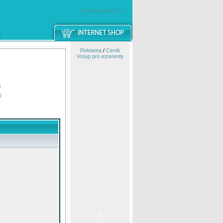
windowsmobile.cz
Reklama
/
Ceník
Vstup pro inzerenty
e
í