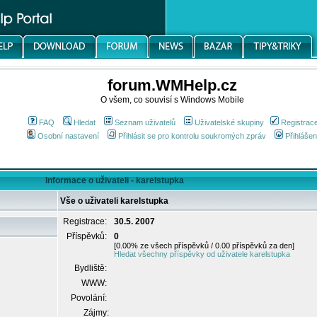
forum.WMHelp.cz
O všem, co souvisí s Windows Mobile
FAQ
Hledat
Seznam uživatelů
Uživatelské skupiny
Registrac
Osobní nastavení
Přihlásit se pro kontrolu soukromých zpráv
Přihlášen
Informace o uživateli - karelstupka
Vše o uživateli karelstupka
Registrace:
30.5. 2007
Příspěvků:
0
[0.00% ze všech příspěvků / 0.00 příspěvků za den]
Hledat všechny příspěvky od uživatele karelstupka
Bydliště:
WWW:
Povolání:
Zájmy: