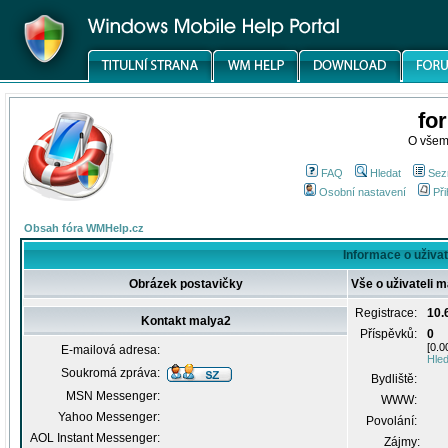
fo
O všem
FAQ
Hledat
Sez
Osobní nastavení
Při
Obsah fóra WMHelp.cz
Informace o uživat
Obrázek postavičky
Vše o uživateli 
Registrace:
10.
Kontakt malya2
Příspěvků:
0
[0.0
E-mailová adresa:
Hled
Soukromá zpráva:
Bydliště:
MSN Messenger:
WWW:
Yahoo Messenger:
Povolání:
AOL Instant Messenger:
Zájmy: