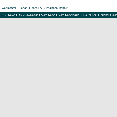
Webmaster
|
Hledání
|
Statistiky
|
Syndikační kanály
RSS News
|
RSS Downloads
|
Atom News
|
Atom Downloads
|
Plucker Text
|
Plucker Color