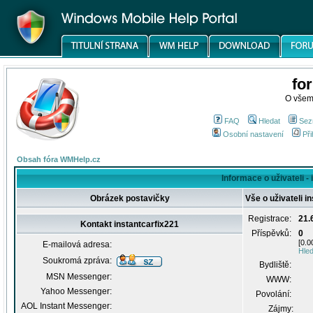
fo
O všem
FAQ
Hledat
Sez
Osobní nastavení
Při
Obsah fóra WMHelp.cz
Informace o uživateli -
Obrázek postavičky
Vše o uživateli i
Registrace:
21.
Kontakt instantcarfix221
Příspěvků:
0
[0.0
E-mailová adresa:
Hled
Soukromá zpráva:
Bydliště:
MSN Messenger:
WWW:
Yahoo Messenger:
Povolání:
AOL Instant Messenger:
Zájmy: