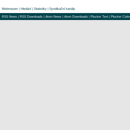
Webmaster
|
Hledání
|
Statistiky
|
Syndikační kanály
RSS News
|
RSS Downloads
|
Atom News
|
Atom Downloads
|
Plucker Text
|
Plucker Color