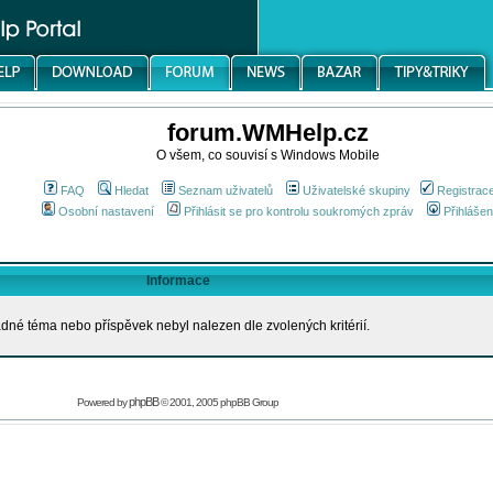
forum.WMHelp.cz
O všem, co souvisí s Windows Mobile
FAQ
Hledat
Seznam uživatelů
Uživatelské skupiny
Registrac
Osobní nastavení
Přihlásit se pro kontrolu soukromých zpráv
Přihlášen
Informace
dné téma nebo příspěvek nebyl nalezen dle zvolených kritérií.
phpBB
Powered by
© 2001, 2005 phpBB Group