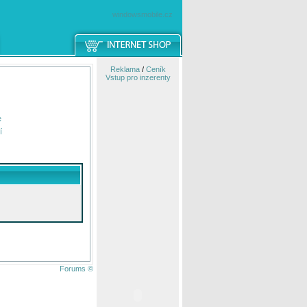
windowsmobile.cz
Reklama
/
Ceník
Vstup pro inzerenty
e
í
Forums ©