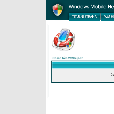
Obsah fóra WMHelp.cz
Žá