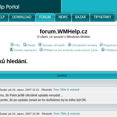
forum.WMHelp.cz
O všem, co souvisí s Windows Mobile
FAQ
Hledat
Seznam uživatelů
Uživatelské skupiny
Registrac
Osobní nastavení
Přihlásit se pro kontrolu soukromých zpráv
Přihlášen
ků hledání.
Zpráva
Treo 750v & minisd
aslal: pá 24. srpen, 2007 11:21 Předmět:
omu, že Palm ještě oficiálně update nevydal ...
 proto, že po updatu (snad se ho dočkáme) by to mělo být OK.
Treo 750v & minisd
aslal: pá 24. srpen, 2007 10:38 Předmět: