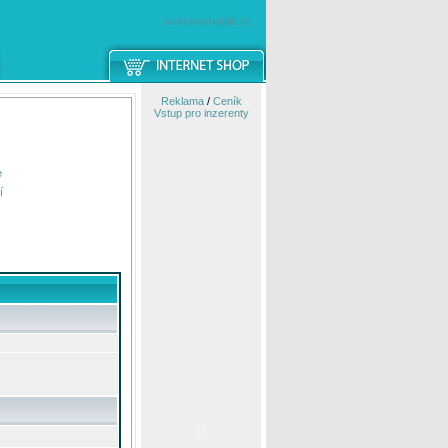
windowsmobile.cz
Reklama
/
Ceník
Vstup pro inzerenty
e
í