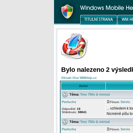
Bylo nalezeno 2 výsled
Obsah fóra WMHelp.cz
Autor
Téma:
Treo 750v & minisd
Pavlucha
Servis
Fórum:
Z
... vzhledem k t
Odpovědi:
19
Shlédnuto:
38841
Nicméně píšu to
Téma:
Treo 750v & minisd
Pavlucha
Servis
Fórum:
Z