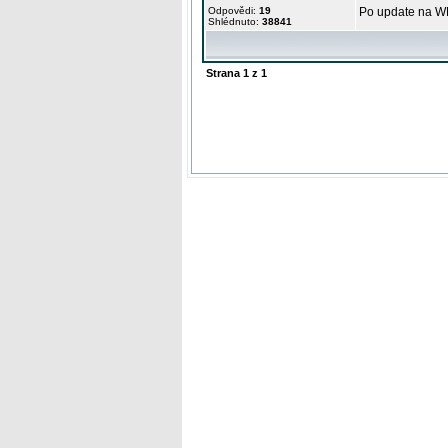
Odpovědi:
19
Po update na WM
Shlédnuto:
38841
Strana
1
z
1