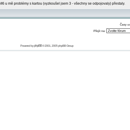
6 u mě problémy s kartou (vyzkoušel jsem 3 - všechny se odpojovaly) přestaly.
Časy u
Přejít na:
phpBB
Powered by
© 2001, 2005 phpBB Group