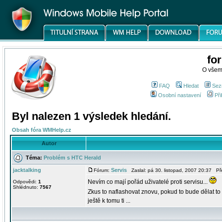
fo
O všem
FAQ
Hledat
Sez
Osobní nastavení
Při
Byl nalezen 1 výsledek hledání.
Obsah fóra WMHelp.cz
Autor
Téma:
Problém s HTC Herald
jacktalking
Servis
Fórum:
Zaslal: pá 30. listopad, 2007 20:37 P
Nevím co mají pořád uživatelé proti servisu...
Odpovědi:
1
Shlédnuto:
7567
Zkus to naflashovat znovu, pokud to bude dělat t
ještě k tomu ti ...