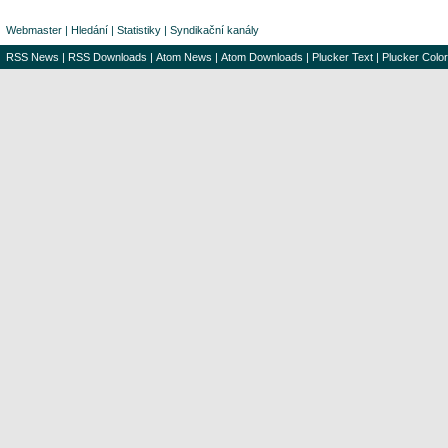
Webmaster
|
Hledání
|
Statistiky
|
Syndikační kanály
RSS News
|
RSS Downloads
|
Atom News
|
Atom Downloads
|
Plucker Text
|
Plucker Color