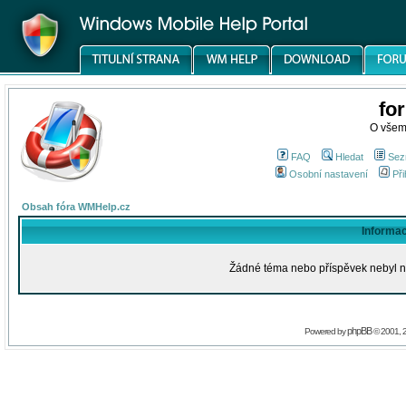
fo
O všem
FAQ
Hledat
Sez
Osobní nastavení
Při
Obsah fóra WMHelp.cz
Informa
Žádné téma nebo příspěvek nebyl nal
phpBB
Powered by
© 2001, 