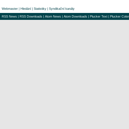
Webmaster
|
Hledání
|
Statistiky
|
Syndikační kanály
RSS News
|
RSS Downloads
|
Atom News
|
Atom Downloads
|
Plucker Text
|
Plucker Color